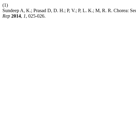
(1)
Sundeep A, K.; Prasad D, D. H.; P, V.; P, L. K.; M, R. R. Chorea: 
Rep
2014
,
1
, 025-026.